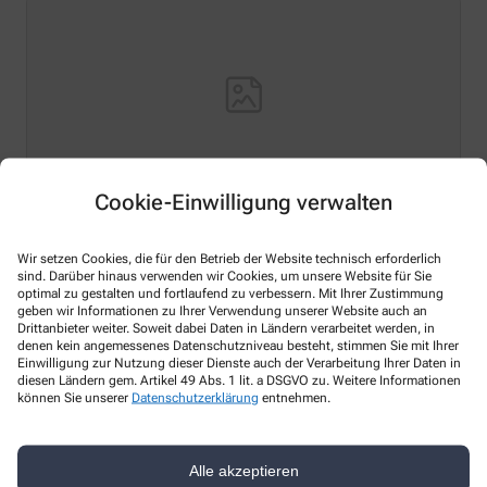
Cookie-Einwilligung verwalten
Hello world!
Wir setzen Cookies, die für den Betrieb der Website technisch erforderlich
sind. Darüber hinaus verwenden wir Cookies, um unsere Website für Sie
Welcome to WordPress on Azure Sites. This is your first
optimal zu gestalten und fortlaufend zu verbessern. Mit Ihrer Zustimmung
post. Edit or delete it, then start writing!
geben wir Informationen zu Ihrer Verwendung unserer Website auch an
Drittanbieter weiter. Soweit dabei Daten in Ländern verarbeitet werden, in
Mehr Lesen
denen kein angemessenes Datenschutzniveau besteht, stimmen Sie mit Ihrer
Einwilligung zur Nutzung dieser Dienste auch der Verarbeitung Ihrer Daten in
diesen Ländern gem. Artikel 49 Abs. 1 lit. a DSGVO zu. Weitere Informationen
können Sie unserer
Datenschutzerklärung
entnehmen.
Kontakt
Alle akzeptieren