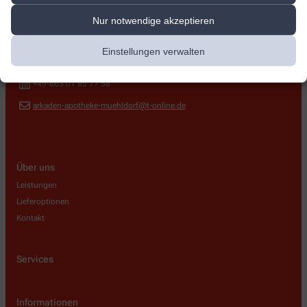
Arkaden-Apotheke
Nur notwendige akzeptieren
Stadtplatz 49
,
84453
Mühldorf a.Inn
Einstellungen verwalten
+49-8631/1857757
+49-8631/1 85 77 58
arkaden-apotheke-muehldorf@t-online.de
Über uns
Leistungen
Lieferoptionen
Kontakt
Services
Informationen