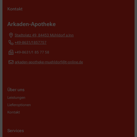
Kontakt
Arkaden-Apotheke
Stadtplatz 49
,
84453
Mühldorf a.Inn
+49-8631/1857757
+49-8631/1 85 77 58
arkaden-apotheke-muehldorf@t-online.de
Über uns
Leistungen
Lieferoptionen
Kontakt
Services