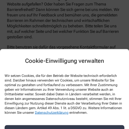
Website aufgefallen? Oder haben Sie Fragen zum Thema
Barrierefreiheit? Dann können Sie sich gerne bei uns melden. Wir
freuen uns auf Ihr Feedback und bemühen uns, die gemeldeten
Barrieren im Rahmen der technischen und wirtschaftlichen
Möglichkeiten schnellstmöglich zu beheben. Bitte teilen Sie uns
mit, auf welcher Seite und bei welcher Funktion Sie auf Barrieren
gestoßen sind.
Bitte benutzen sie dafür das vorgesehene Kontaktformular auf
unserer Website. Sie können uns auch über folgende Wege die
von Ihnen gefundenen Barrieren melden:
Cookie-Einwilligung verwalten
E-Mail: arkaden-apotheke-muehldorf@t-online.de
Wir setzen Cookies, die für den Betrieb der Website technisch erforderlich
Telefon: +49-8631/1857757
sind. Darüber hinaus verwenden wir Cookies, um unsere Website für Sie
Telefax: +49-8631/1 85 77 58
optimal zu gestalten und fortlaufend zu verbessern. Mit Ihrer Zustimmung
geben wir Informationen zu Ihrer Verwendung unserer Website auch an
Postanschrift: Stadtplatz 49 84453 Mühldorf a.Inn
Drittanbieter weiter. Soweit dabei Daten in Ländern verarbeitet werden, in
denen kein angemessenes Datenschutzniveau besteht, stimmen Sie mit Ihrer
Durchsetzungsverfahren und
Einwilligung zur Nutzung dieser Dienste auch der Verarbeitung Ihrer Daten in
Marktüberwachungsbehörde
diesen Ländern gem. Artikel 49 Abs. 1 lit. a DSGVO zu. Weitere Informationen
können Sie unserer
Datenschutzerklärung
entnehmen.
Sollten Sie auf Mitteilungen oder Anfragen zur Barrierefreiheit
keine zufriedenstellenden Antworten erhalten, können Sie sich an